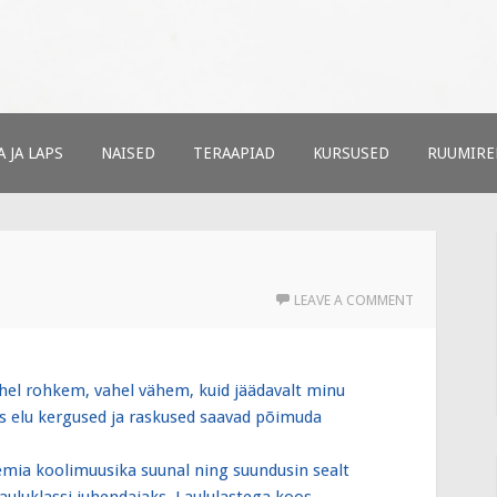
ud
t
 JA LAPS
NAISED
TERAAPIAD
KURSUSED
RUUMIRE
LEAVE A COMMENT
hel rohkem, vahel vähem, kuid jäädavalt minu
s elu kergused ja raskused saavad põimuda
eemia koolimuusika suunal ning suundusin sealt