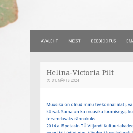
Väiksed Samm
sünnitoetusega seotud veebileh
SKIP
AVALEHT
MEIST
BEEBIOOTUS
EMA
TO
CONTENT
Helina-Victoria Pilt
31. MÄRTS 2024
Muusika on olnud minu teekonnal alati, va
kõrval. Sama on ka muusika loomisega, ku
tervendavaks rännakuks.
2014.a lõpetasin TÜ Viljandi Kultuuriakad