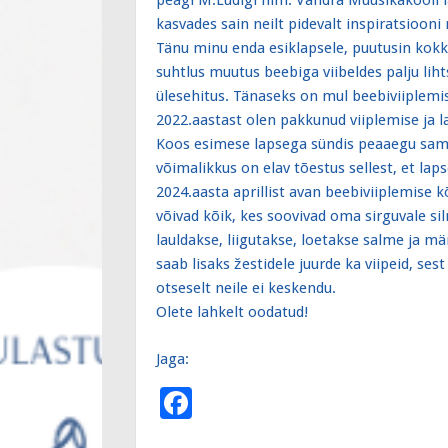
peagi M.Lüdigi nim. Vändra Muusikakooli l
kasvades sain neilt pidevalt inspiratsiooni 
Tänu minu enda esiklapsele, puutusin kokk
suhtlus muutus beebiga viibeldes palju li
ülesehitus. Tänaseks on mul beebiviiplemi
2022.aastast olen pakkunud viiplemise ja la
Koos esimese lapsega sündis peaaegu sama
võimalikkus on elav tõestus sellest, et lap
2024.aasta aprillist avan beebiviiplemise kõ
võivad kõik, kes soovivad oma sirguvale s
lauldakse, liigutakse, loetakse salme ja mä
saab lisaks žestidele juurde ka viipeid, ses
otseselt neile ei keskendu.
Olete lahkelt oodatud!
Jaga:
F
ac