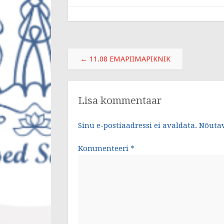
e
b
o
o
Post
←
11.08 EMAPIIMAPIKNIK
k
navigation
Lisa kommentaar
Sinu e-postiaadressi ei avaldata.
Nõutav
Kommenteeri
*