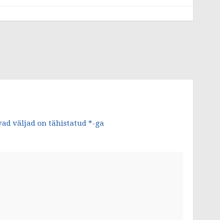
ad väljad on tähistatud
*
-ga