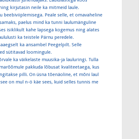
auluklassi juhendajaks. Laululastega koos
ning kirjutasin neile ka mitmeid laule.
u beebiviiplemisega. Peale selle, et omavaheline
htsamaks, paelus mind ka tunni laulumänguline
ses isiklikult kahe lapsega kogemus ning alates
ululusti ka teistele Pärnu peredele.
aegselt ka ansambel Peegelpilt. Selle
sed sütitavad loomingule.
rvale ka väikelaste muusika-ja lauluringi. Tulla
ilmarõõmule pakkuda lõbusat kvaliteetaega, kus
ngitakse pilli. On üsna tõenäoline, et mõni laul
t see on mul n-ö käe sees, kuid selles tunnis me