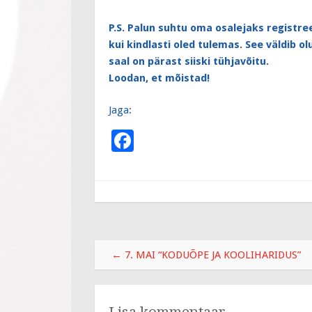
P.S. Palun suhtu oma osalejaks registre
kui kindlasti oled tulemas. See väldib o
saal on pärast siiski tühjavõitu.
Loodan, et mõistad!
Jaga:
F
ac
e
b
o
o
Post
←
7. MAI “KODUÕPE JA KOOLIHARIDUS”
k
navigation