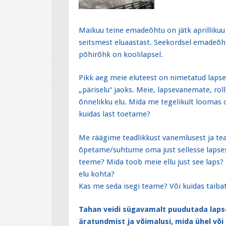
Maikuu teine emadeõhtu on jätk aprilliku
seitsmest eluaastast. Seekordsel emadeõhtu
põhirõhk on koolilapsel.
Pikk aeg meie eluteest on nimetatud lapse
„päriselu“ jaoks. Meie, lapsevanemate, rol
õnnelikku elu. Mida me tegelikult loomas o
kuidas last toetame?
Me räägime teadlikkust vanemlusest ja te
õpetame/suhtume oma just sellesse lapsesse,
teeme? Mida toob meie ellu just see laps? 
elu kohta?
Kas me seda isegi teame? Või kuidas taibat
Tahan veidi sügavamalt puudutada laps
äratundmist ja võimalusi, mida ühel või 