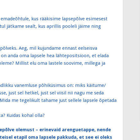
u emadeõhtule, kus rääkisime lapsepõlve esimesest
l jätkame sealt, kus aprillis pooleli jäime ning
põlveks. Aeg, mil kujundame ennast eelseisva
l on anda oma lapsele hea lähtepositsioon, et elada
leme? Millist elu oma lastele soovime, millega ja
adlikku vanemluse põhiküsimus on: miks käitume/
 just sel hetkel, just sel viisil nii nagu me seda
Mida me tegelikult tahame just sellele lapsele õpetada
a? Kuidas kohal olla?
epõlve olemust – erinevaid arenguetappe, nende
teisel etapil oma lapsele pakkuda, et see ei oleks