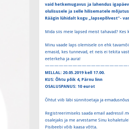
vaid hetkemugavus ja lahendus igapäev
olulisusele ja selle hilisematele mõjutu
Räägin lühidalt kogu „lapsepõlvest“- va
Mida siis meie lapsed meist tahavad? Kes 
Minu vaade laps olemisele on ehk tavamõis
emasid, kes tunnevad, et neis ei tekita va
eeterkeha ja aura!
——————————————————
MILLAL: 20.05.2019 kell 17.00.
KUS: Õhtu põik 4, Pärnu linn
OSALUSPANUS: 10 eurot
Õhtut viib läbi sünnitoetaja ja emadusnõust
Registreerimiseks saada email aadressil
m
osalejaks ja me arvestame Sinu kohaletule
Pisibeebi võib kaasa võtta.