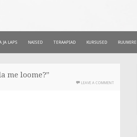
ud
t
 JA LAPS
NAISED
TERAAPIAD
KURSUSED
RUUMIRE
da me loome?”
LEAVE A COMMENT