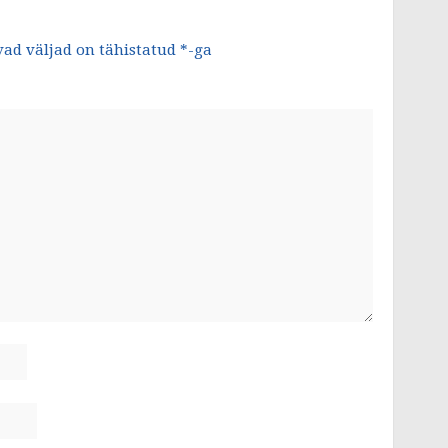
ad väljad on tähistatud
*
-ga