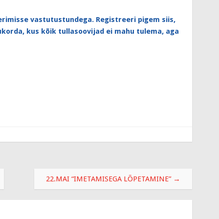
erimisse vastutustundega. Registreeri pigem siis,
lukorda, kus kõik tullasoovijad ei mahu tulema, aga
22.MAI “IMETAMISEGA LÕPETAMINE”
→