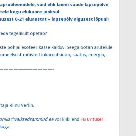
aprobleemidele, vaid ehk laiem vaade lapsepõlve
stele kogu elukaare jooksul.
nusest 0-21 eluaastat – lapsepõlv algusest lõpuni!
keda tegelikult õpetab?
te põhjal esoteerikasse kalduv. Seega ootan arutelule
stumeelsust mõisted inkarnatsioon, saatus, energia,
———————————-
aja Riinu Verlin.
onika@vaiksedsammud.ee
või kliki end
FB üritusel
kuga.