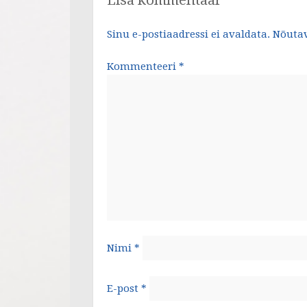
Lisa kommentaar
Sinu e-postiaadressi ei avaldata.
Nõutav
Kommenteeri
*
Nimi
*
E-post
*