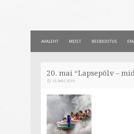
Väiksed Samm
sünnitoetusega seotud veebileh
SKIP
AVALEHT
MEIST
BEEBIOOTUS
EMA
TO
CONTENT
20. mai “Lapsepõlv – mi
13. MAI 2019