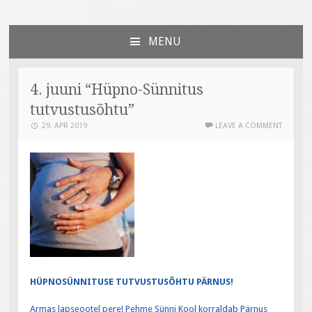
Väiksed Sammud
sünnitoetusega seotud veebileht
MENU
SKIP
TO
CONTENT
4. juuni “Hüpno-Sünnitus
tutvustusõhtu”
29. APR 2019
LEAVE A COMMENT
HÜPNOSÜNNITUSE TUTVUSTUSÕHTU PÄRNUS!
Armas lapseootel pere! Pehme Sünni Kool korraldab Pärnus