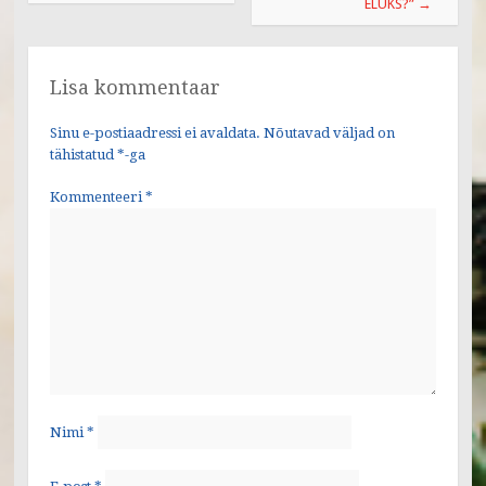
k
ELUKS?”
→
Lisa kommentaar
Sinu e-postiaadressi ei avaldata.
Nõutavad väljad on
tähistatud
*
-ga
Kommenteeri
*
Nimi
*