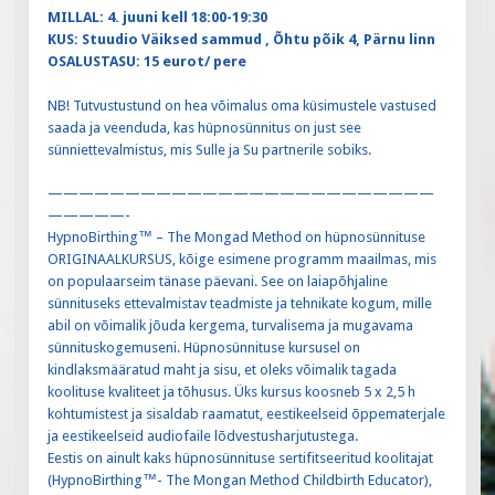
MILLAL: 4. juuni kell 18:00-19:30
KUS: Stuudio Väiksed sammud , Õhtu põik 4, Pärnu linn
OSALUSTASU: 15 eurot/ pere
NB! Tutvustustund on hea võimalus oma küsimustele vastused
saada ja veenduda, kas hüpnosünnitus on just see
sünniettevalmistus, mis Sulle ja Su partnerile sobiks.
—————————————————————————
—————-
HypnoBirthing™ – The Mongad Method on hüpnosünnituse
ORIGINAALKURSUS, kõige esimene programm maailmas, mis
on populaarseim tänase päevani. See on laiapõhjaline
sünnituseks ettevalmistav teadmiste ja tehnikate kogum, mille
abil on võimalik jõuda kergema, turvalisema ja mugavama
sünnituskogemuseni. Hüpnosünnituse kursusel on
kindlaksmääratud maht ja sisu, et oleks võimalik tagada
koolituse kvaliteet ja tõhusus. Üks kursus koosneb 5 x 2,5 h
kohtumistest ja sisaldab raamatut, eestikeelseid õppematerjale
ja eestikeelseid audiofaile lõdvestusharjutustega.
Eestis on ainult kaks hüpnosünnituse sertifitseeritud koolitajat
(HypnoBirthing™- The Mongan Method Childbirth Educator),