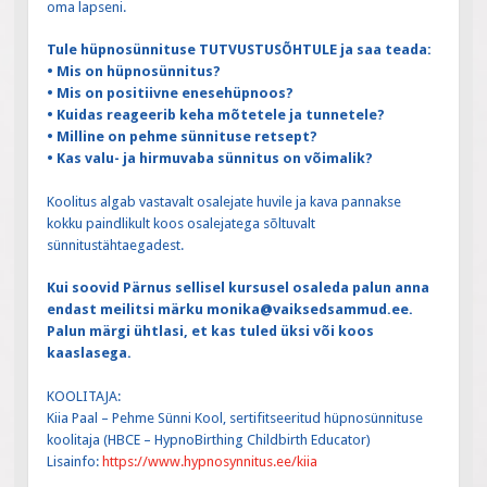
oma lapseni.
Tule hüpnosünnituse TUTVUSTUSÕHTULE ja saa teada:
• Mis on hüpnosünnitus?
• Mis on positiivne enesehüpnoos?
• Kuidas reageerib keha mõtetele ja tunnetele?
• Milline on pehme sünnituse retsept?
• Kas valu- ja hirmuvaba sünnitus on võimalik?
Koolitus algab vastavalt osalejate huvile ja kava pannakse
kokku paindlikult koos osalejatega sõltuvalt
sünnitustähtaegadest.
Kui soovid Pärnus sellisel kursusel osaleda palun anna
endast meilitsi märku monika@vaiksedsammud.ee.
Palun märgi ühtlasi, et kas tuled üksi või koos
kaaslasega.
KOOLITAJA:
Kiia Paal – Pehme Sünni Kool, sertifitseeritud hüpnosünnituse
koolitaja (HBCE – HypnoBirthing Childbirth Educator)
Lisainfo:
https://www.hypnosynnitus.ee/kiia