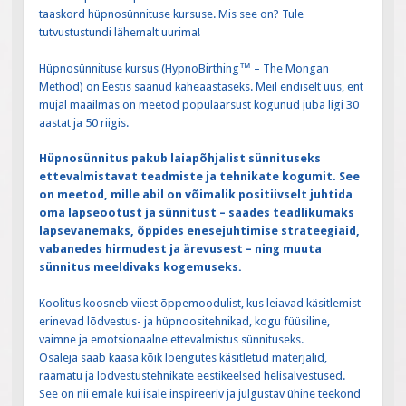
taaskord hüpnosünnituse kursuse. Mis see on? Tule
tutvustustundi lähemalt uurima!
Hüpnosünnituse kursus (HypnoBirthing™ – The Mongan
Method) on Eestis saanud kaheaastaseks. Meil endiselt uus, ent
mujal maailmas on meetod populaarsust kogunud juba ligi 30
aastat ja 50 riigis.
Hüpnosünnitus pakub laiapõhjalist sünnituseks
ettevalmistavat teadmiste ja tehnikate kogumit. See
on meetod, mille abil on võimalik positiivselt juhtida
oma lapseootust ja sünnitust – saades teadlikumaks
lapsevanemaks, õppides enesejuhtimise strateegiaid,
vabanedes hirmudest ja ärevusest – ning muuta
sünnitus meeldivaks kogemuseks.
Koolitus koosneb viiest õppemoodulist, kus leiavad käsitlemist
erinevad lõdvestus- ja hüpnoositehnikad, kogu füüsiline,
vaimne ja emotsionaalne ettevalmistus sünnituseks.
Osaleja saab kaasa kõik loengutes käsitletud materjalid,
raamatu ja lõdvestustehnikate eestikeelsed helisalvestused.
See on nii emale kui isale inspireeriv ja julgustav ühine teekond