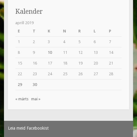
Kalender
aprill 2019
E
T
K
N
R
L
P
1
2
3
4
5
6
7
8
9
10
11
12
13
14
15
16
17
18
19
20
21
22
23
24
25
26
27
28
29
30
« märts
mai »
Leia meid Facebookist