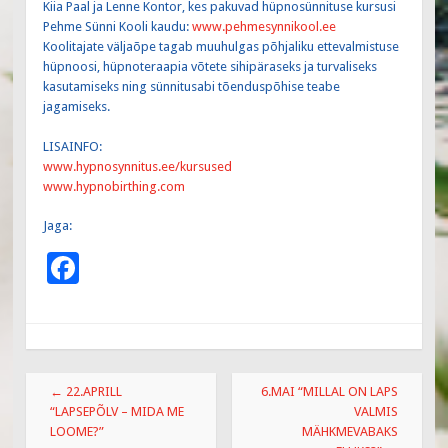
Kiia Paal ja Lenne Kontor, kes pakuvad hüpnosünnituse kursusi
Pehme Sünni Kooli kaudu:
www.pehmesynnikool.ee
Koolitajate väljaõpe tagab muuhulgas põhjaliku ettevalmistuse
hüpnoosi, hüpnoteraapia võtete sihipäraseks ja turvaliseks
kasutamiseks ning sünnitusabi tõenduspõhise teabe
jagamiseks.
LISAINFO:
www.hypnosynnitus.ee/kursused
www.hypnobirthing.com
Jaga:
F
ac
e
b
Post
o
←
22.APRILL
6.MAI “MILLAL ON LAPS
navigation
“LAPSEPÕLV – MIDA ME
VALMIS
o
LOOME?”
MÄHKMEVABAKS